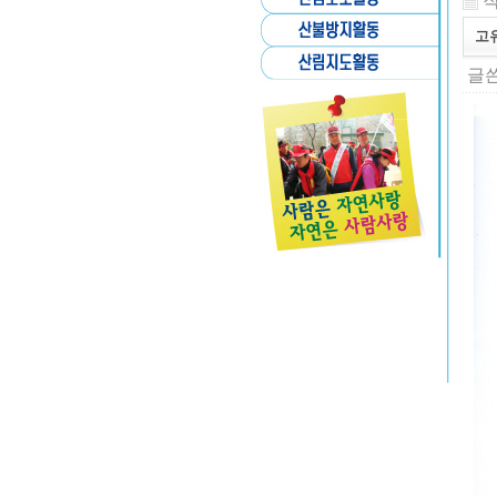
작
고
글쓴