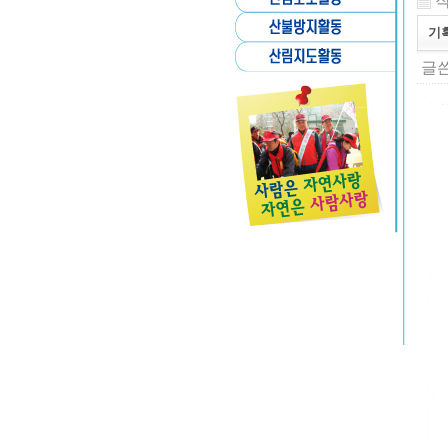
작
기
글쓴