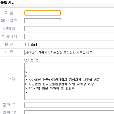
: 글답변 ::
이 름
패스워드
이메일
홈페이지
옵 션
html
제 목
내용
링크 #1
링크 #2