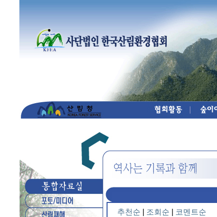
추천순
|
조회순
|
코멘트순