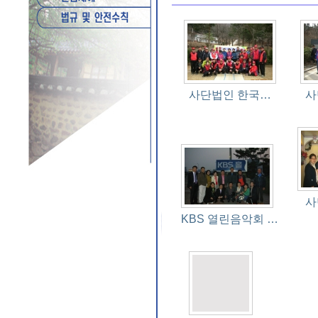
사단법인 한국…
사
사
KBS 열린음악회 …